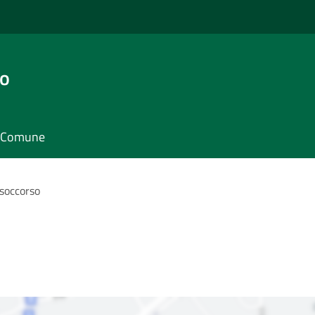
go
il Comune
soccorso