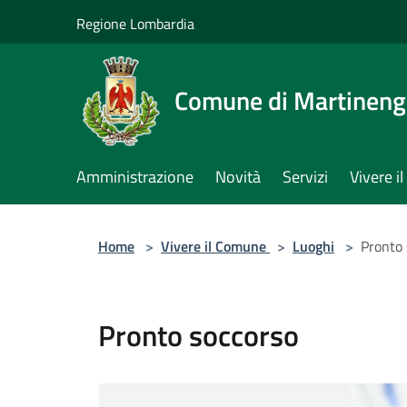
Salta al contenuto principale
Regione Lombardia
Comune di Martinen
Amministrazione
Novità
Servizi
Vivere 
Home
>
Vivere il Comune
>
Luoghi
>
Pronto 
Pronto soccorso